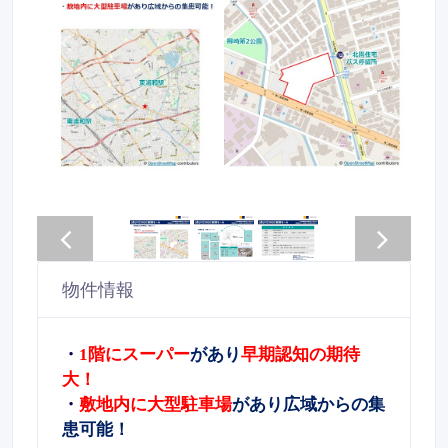
物件情報
・
1
階にスーパー
があり
早期認知の期待
大！
・
敷地内に大型駐車場
があり広域からの集
患可能！