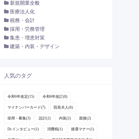
新規開業全般
医療法人化
税務・会計
採用・労務管理
集患・増患対策
建築・内装・デザイン
人気のタグ
令和6年改定(15)
令和6年改訂(8)
マイナンバーカード(7)
院長夫人(6)
採用・募集(3)
設計(2)
内装(2)
面接(2)
Dr.インタビュー(1)
消費税(1)
接遇マナー(1)