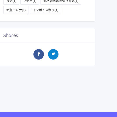
接遇(1)
マナー(1)
適格請求書等保存方式(1)
新型コロナ(1)
インボイス制度(1)
Shares
医療経営全般
医療経
物価高騰による医療機関の光熱費等に対
20
する支援について
付